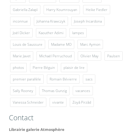
Gabriella Zalapì
Harry Koumrouyan
Heike Fiedler
inconnue
Johanna Krawczyk
Joseph Incardona
Joël Dicker
Kaouther Adimi
lampes
Louis de Saussure
Madame MO
Marc Aymon
Marie Javet
Michaël Perruchoud
Olivier May
Paulsen
photos
Pierre Béguin
plaisir de lire
premier parallèle
Romain Bévierre
sacs
Sally Rooney
Thomas Gunzig
vacances
Vanessa Schneider
vivante
Zoyâ Pirzâd
Contact
Librairie galerie Atmosphère