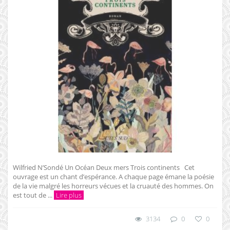
Wilfried N’Sondé Un Océan Deux mers Trois continents Cet
ouvrage est un chant d’espérance. A chaque page émane la poésie
de la vie malgré les horreurs vécues et la cruauté des hommes. On
est tout de ...
Lire plus
3134
0
0