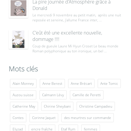
La pire journée d’Atmosphère grâce à
Donald
Le mercredi 9 novembre au petit matin, après une nuit
reposée et sereine, j’allume France inter, ...
C’eût été une excellente nouvelle,
dommage !!!!
Coup de gueule Laure Mi Hyun Croset Le beau monde
Roman polyphonique au ton ironique, un bel ...
Mots clés
Alain Monney
Anne Berest
Anne Brécart
Ante Tomic
Auzou suisse
Calmann Lévy
Camille de Peretti
Catherine May
Chirine Sheybani
Christine Campadieu
Contes
Corinne Jaquet
des meurtres sur commande
Elyzad
encre fraîche
Etaf Rum
femmes