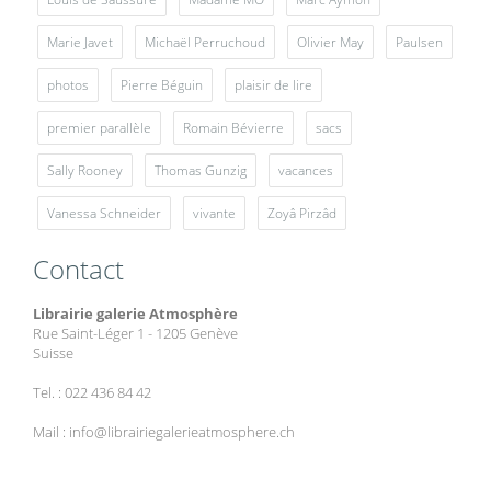
Marie Javet
Michaël Perruchoud
Olivier May
Paulsen
photos
Pierre Béguin
plaisir de lire
premier parallèle
Romain Bévierre
sacs
Sally Rooney
Thomas Gunzig
vacances
Vanessa Schneider
vivante
Zoyâ Pirzâd
Contact
Librairie galerie Atmosphère
Rue Saint-Léger 1 - 1205 Genève
Suisse
Tel. : 022 436 84 42
Mail : info@librairiegalerieatmosphere.ch