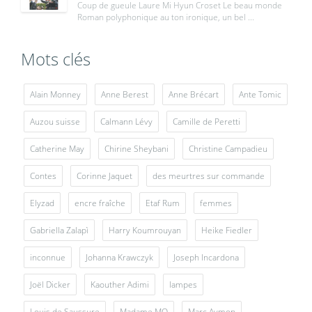
Coup de gueule Laure Mi Hyun Croset Le beau monde
Roman polyphonique au ton ironique, un bel ...
Mots clés
Alain Monney
Anne Berest
Anne Brécart
Ante Tomic
Auzou suisse
Calmann Lévy
Camille de Peretti
Catherine May
Chirine Sheybani
Christine Campadieu
Contes
Corinne Jaquet
des meurtres sur commande
Elyzad
encre fraîche
Etaf Rum
femmes
Gabriella Zalapì
Harry Koumrouyan
Heike Fiedler
inconnue
Johanna Krawczyk
Joseph Incardona
Joël Dicker
Kaouther Adimi
lampes
Louis de Saussure
Madame MO
Marc Aymon