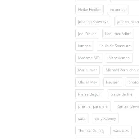
Heike Fiedler
inconnue
Johanna Krawczyk
Joseph Inca
Joël Dicker
Kaouther Adimi
lampes
Louis de Saussure
Madame MO
Marc Aymon
Marie Javet
Michaël Perruchou
Olivier May
Paulsen
photo
Pierre Béguin
plaisir de lire
premier parallèle
Romain Bévi
sacs
Sally Rooney
Thomas Gunzig
vacances