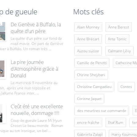
p de gueule
Mots clés
De Genève à Buffalo, la
Alain Monney
Anne Berest
quête d’un père
La quête d’un père sur fond de
Anne Brécart
Ante Tomic
road movie. On part de Genève
iver à Buffalo. Un roman très ...
Auzou suisse
Calmann Lévy
La pire journée
Camille de Peretti
Catherine M
d’Atmosphère grâce à
Donald
Chirine Sheybani
Le mercredi 9 novembre au
Christine Campadieu
Contes
tin, après une nuit reposée et
j’allume France inter, ...
Corinne Jaquet
C’eût été une excellente
des meurtres sur commande
E
nouvelle, dommage !!!!
Coup de gueule Laure Mi Hyun
encre fraîche
Etaf Rum
fe
Croset Le beau monde Roman
ique au ton ironique, un bel ...
Gabriella Zalapì
Harry Koumro