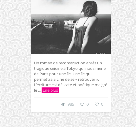
Un roman de reconstruction après un
tragique séisme à Tokyo qui nous mène
de Paris pour une île. Une île qui
permettra à Line de se « retrouver ».
L’écriture est délicate et poétique malgré
le ...
Lire plus
985
0
0