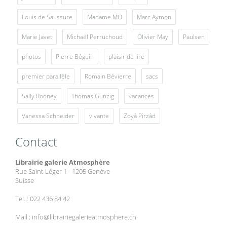
Louis de Saussure
Madame MO
Marc Aymon
Marie Javet
Michaël Perruchoud
Olivier May
Paulsen
photos
Pierre Béguin
plaisir de lire
premier parallèle
Romain Bévierre
sacs
Sally Rooney
Thomas Gunzig
vacances
Vanessa Schneider
vivante
Zoyâ Pirzâd
Contact
Librairie galerie Atmosphère
Rue Saint-Léger 1 - 1205 Genève
Suisse
Tel. : 022 436 84 42
Mail : info@librairiegalerieatmosphere.ch