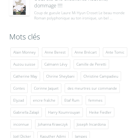
dommage !!!!
Coup de gueule Laure Mi Hyun Croset Le beau monde
Roman polyphonique au ton ironique, un bel ...
Mots clés
Alain Monney
Anne Berest
Anne Brécart
Ante Tomic
Auzou suisse
Calmann Lévy
Camille de Peretti
Catherine May
Chirine Sheybani
Christine Campadieu
Contes
Corinne Jaquet
des meurtres sur commande
Elyzad
encre fraîche
Etaf Rum
femmes
Gabriella Zalapì
Harry Koumrouyan
Heike Fiedler
inconnue
Johanna Krawczyk
Joseph Incardona
Joël Dicker
Kaouther Adimi
lampes