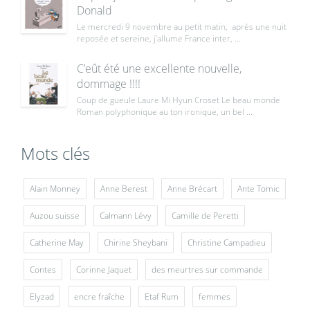
Donald
Le mercredi 9 novembre au petit matin, après une nuit
reposée et sereine, j’allume France inter, ...
C’eût été une excellente nouvelle,
dommage !!!!
Coup de gueule Laure Mi Hyun Croset Le beau monde
Roman polyphonique au ton ironique, un bel ...
Mots clés
Alain Monney
Anne Berest
Anne Brécart
Ante Tomic
Auzou suisse
Calmann Lévy
Camille de Peretti
Catherine May
Chirine Sheybani
Christine Campadieu
Contes
Corinne Jaquet
des meurtres sur commande
Elyzad
encre fraîche
Etaf Rum
femmes