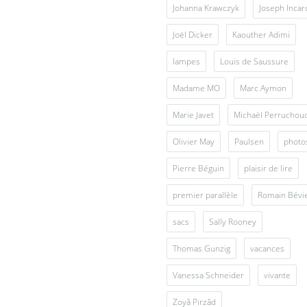
Johanna Krawczyk
Joseph Inca
Joël Dicker
Kaouther Adimi
lampes
Louis de Saussure
Madame MO
Marc Aymon
Marie Javet
Michaël Perruchou
Olivier May
Paulsen
photo
Pierre Béguin
plaisir de lire
premier parallèle
Romain Bévi
sacs
Sally Rooney
Thomas Gunzig
vacances
Vanessa Schneider
vivante
Zoyâ Pirzâd