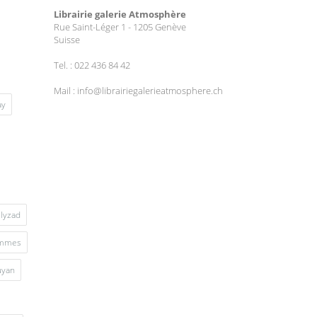
Librairie galerie Atmosphère
Rue Saint-Léger 1 - 1205 Genève
Suisse
Tel. : 022 436 84 42
Mail : info@librairiegalerieatmosphere.ch
ay
lyzad
mmes
uyan