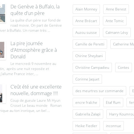
De Genève à Buffalo, la
Alain Monney
Anne Berest
quête d’un père
La quête d’un père sur fond de
Anne Brécart
Ante Tomic
road movie. On part de Genève
iver à Buffalo. Un roman très ...
Auzou suisse
Calmann Lévy
La pire journée
Camille de Peretti
Catherine M
d’Atmosphère grâce à
Donald
Chirine Sheybani
Le mercredi 9 novembre au
Christine Campadieu
Contes
tin, après une nuit reposée et
j’allume France inter, ...
Corinne Jaquet
C’eût été une excellente
des meurtres sur commande
E
nouvelle, dommage !!!!
Coup de gueule Laure Mi Hyun
encre fraîche
Etaf Rum
fe
Croset Le beau monde Roman
ique au ton ironique, un bel ...
Gabriella Zalapì
Harry Koumro
Heike Fiedler
inconnue