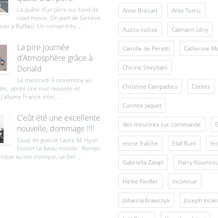
La quête d’un père sur fond de
Anne Brécart
Ante Tomic
road movie. On part de Genève
iver à Buffalo. Un roman très ...
Auzou suisse
Calmann Lévy
La pire journée
Camille de Peretti
Catherine M
d’Atmosphère grâce à
Donald
Chirine Sheybani
Le mercredi 9 novembre au
Christine Campadieu
Contes
tin, après une nuit reposée et
j’allume France inter, ...
Corinne Jaquet
C’eût été une excellente
des meurtres sur commande
E
nouvelle, dommage !!!!
Coup de gueule Laure Mi Hyun
encre fraîche
Etaf Rum
fe
Croset Le beau monde Roman
ique au ton ironique, un bel ...
Gabriella Zalapì
Harry Koumro
Heike Fiedler
inconnue
Johanna Krawczyk
Joseph Inca