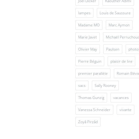
Joël Dicker
Kaouther Adimi
lampes
Louis de Saussure
Madame MO
Marc Aymon
Marie Javet
Michaël Perruchou
Olivier May
Paulsen
photo
Pierre Béguin
plaisir de lire
premier parallèle
Romain Bévi
sacs
Sally Rooney
Thomas Gunzig
vacances
Vanessa Schneider
vivante
Zoyâ Pirzâd