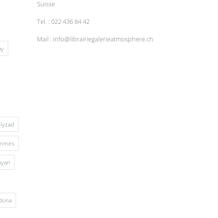
Suisse
Tel. : 022 436 84 42
Mail : info@librairiegalerieatmosphere.ch
ay
lyzad
mmes
uyan
rdona