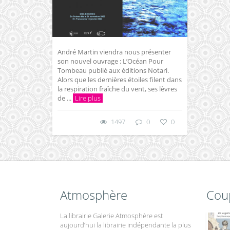
André Martin viendra nous présenter
son nouvel ouvrage : L’Océan Pour
Tombeau publié aux éditions Notari.
Alors que les dernières étoiles filent dans
la respiration fraîche du vent, ses lèvres
de ...
Lire plus
1497
0
0
Atmosphère
Cou
La librairie Galerie Atmosphère est
aujourd’hui la librairie indépendante la plus