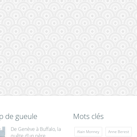
p de gueule
Mots clés
De Genève à Buffalo, la
Alain Monney
Anne Berest
quête d’un père