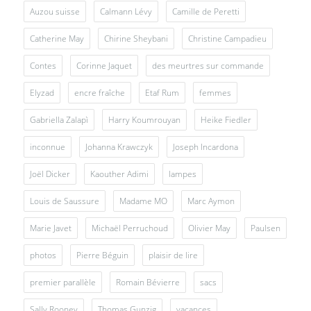
Auzou suisse
Calmann Lévy
Camille de Peretti
Catherine May
Chirine Sheybani
Christine Campadieu
Contes
Corinne Jaquet
des meurtres sur commande
Elyzad
encre fraîche
Etaf Rum
femmes
Gabriella Zalapì
Harry Koumrouyan
Heike Fiedler
inconnue
Johanna Krawczyk
Joseph Incardona
Joël Dicker
Kaouther Adimi
lampes
Louis de Saussure
Madame MO
Marc Aymon
Marie Javet
Michaël Perruchoud
Olivier May
Paulsen
photos
Pierre Béguin
plaisir de lire
premier parallèle
Romain Bévierre
sacs
Sally Rooney
Thomas Gunzig
vacances