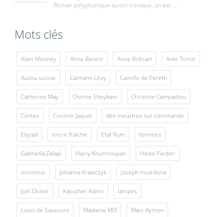
Roman polyphonique au ton ironique, un bel ...
Mots clés
Alain Monney
Anne Berest
Anne Brécart
Ante Tomic
Auzou suisse
Calmann Lévy
Camille de Peretti
Catherine May
Chirine Sheybani
Christine Campadieu
Contes
Corinne Jaquet
des meurtres sur commande
Elyzad
encre fraîche
Etaf Rum
femmes
Gabriella Zalapì
Harry Koumrouyan
Heike Fiedler
inconnue
Johanna Krawczyk
Joseph Incardona
Joël Dicker
Kaouther Adimi
lampes
Louis de Saussure
Madame MO
Marc Aymon