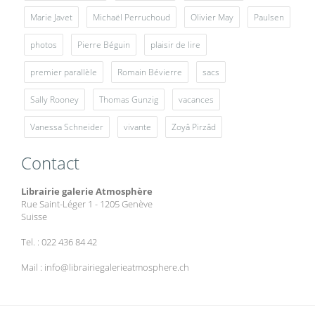
Marie Javet
Michaël Perruchoud
Olivier May
Paulsen
photos
Pierre Béguin
plaisir de lire
premier parallèle
Romain Bévierre
sacs
Sally Rooney
Thomas Gunzig
vacances
Vanessa Schneider
vivante
Zoyâ Pirzâd
Contact
Librairie galerie Atmosphère
Rue Saint-Léger 1 - 1205 Genève
Suisse
Tel. : 022 436 84 42
Mail : info@librairiegalerieatmosphere.ch