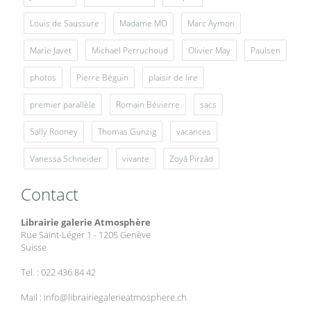
Louis de Saussure
Madame MO
Marc Aymon
Marie Javet
Michaël Perruchoud
Olivier May
Paulsen
photos
Pierre Béguin
plaisir de lire
premier parallèle
Romain Bévierre
sacs
Sally Rooney
Thomas Gunzig
vacances
Vanessa Schneider
vivante
Zoyâ Pirzâd
Contact
Librairie galerie Atmosphère
Rue Saint-Léger 1 - 1205 Genève
Suisse
Tel. : 022 436 84 42
Mail : info@librairiegalerieatmosphere.ch