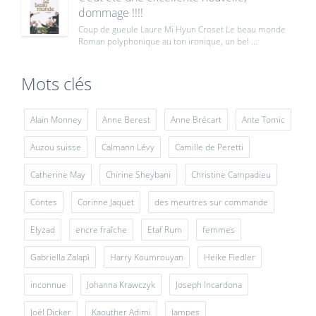
dommage !!!!
Coup de gueule Laure Mi Hyun Croset Le beau monde
Roman polyphonique au ton ironique, un bel ...
Mots clés
Alain Monney
Anne Berest
Anne Brécart
Ante Tomic
Auzou suisse
Calmann Lévy
Camille de Peretti
Catherine May
Chirine Sheybani
Christine Campadieu
Contes
Corinne Jaquet
des meurtres sur commande
Elyzad
encre fraîche
Etaf Rum
femmes
Gabriella Zalapì
Harry Koumrouyan
Heike Fiedler
inconnue
Johanna Krawczyk
Joseph Incardona
Joël Dicker
Kaouther Adimi
lampes