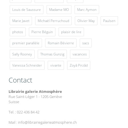
Louis de Saussure
Madame MO
Marc Aymon
Marie Javet
Michaël Perruchoud
Olivier May
Paulsen
photos
Pierre Béguin
plaisir de lire
premier parallèle
Romain Bévierre
sacs
Sally Rooney
Thomas Gunzig
vacances
Vanessa Schneider
vivante
Zoyâ Pirzâd
Contact
Librairie galerie Atmosphère
Rue Saint-Léger 1 - 1205 Genève
Suisse
Tel. : 022 436 84 42
Mail : info@librairiegalerieatmosphere.ch