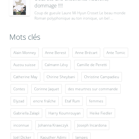
dommage !!!!
Coup de gueule Laure Mi Hyun Croset Le beau monde
Roman polyphonique au ton ironique, un bel ...
Mots clés
Alain Monney
Anne Berest
Anne Brécart
Ante Tomic
Auzou suisse
Calmann Lévy
Camille de Peretti
Catherine May
Chirine Sheybani
Christine Campadieu
Contes
Corinne Jaquet
des meurtres sur commande
Elyzad
encre fraîche
Etaf Rum
femmes
Gabriella Zalapì
Harry Koumrouyan
Heike Fiedler
inconnue
Johanna Krawczyk
Joseph Incardona
Joël Dicker
Kaouther Adimi
lampes