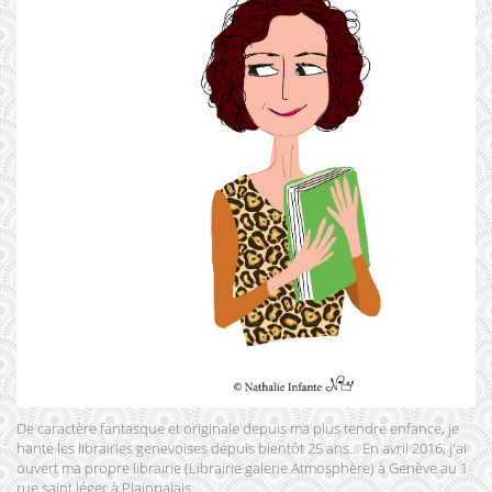
De caractère fantasque et originale depuis ma plus tendre enfance, je
hante les librairies genevoises depuis bientôt 25 ans… En avril 2016, j'ai
ouvert ma propre librairie (Librairie galerie Atmosphère) à Genève au 1
rue saint léger à Plainpalais.