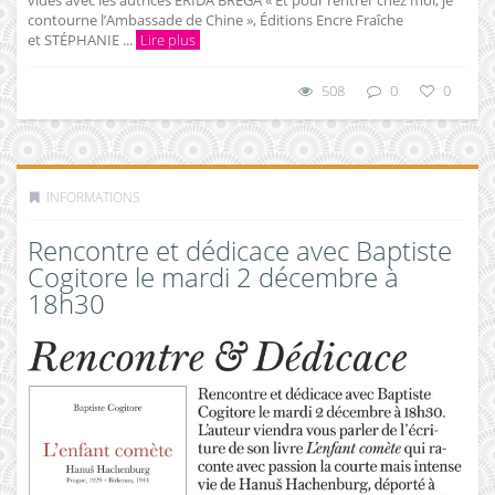
vides avec les autrices ERIDA BREGA « Et pour rentrer chez moi, je
contourne l’Ambassade de Chine », Éditions Encre Fraîche
et STÉPHANIE ...
Lire plus
508
0
0
INFORMATIONS
Rencontre et dédicace avec Baptiste
Cogitore le mardi 2 décembre à
18h30