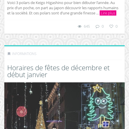
Voici 3 polars de Keigo Higashino pour bien débuter l’année. Au
prix d’un poche, on part au japon découvrir les rapports humains
et la société. Et ces polars sont d’une grande finesse ...
Lire plus
645
0
0
INFORMATIONS
Horaires de fêtes de décembre et
début janvier