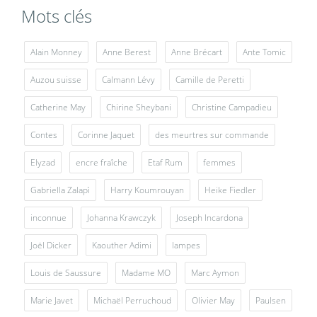
Mots clés
Alain Monney
Anne Berest
Anne Brécart
Ante Tomic
Auzou suisse
Calmann Lévy
Camille de Peretti
Catherine May
Chirine Sheybani
Christine Campadieu
Contes
Corinne Jaquet
des meurtres sur commande
Elyzad
encre fraîche
Etaf Rum
femmes
Gabriella Zalapì
Harry Koumrouyan
Heike Fiedler
inconnue
Johanna Krawczyk
Joseph Incardona
Joël Dicker
Kaouther Adimi
lampes
Louis de Saussure
Madame MO
Marc Aymon
Marie Javet
Michaël Perruchoud
Olivier May
Paulsen