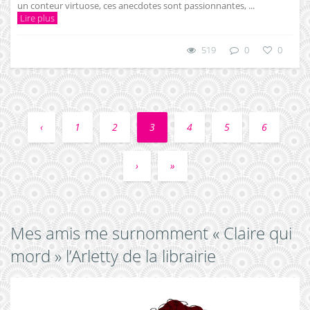
un conteur virtuose, ces anecdotes sont passionnantes, ...
Lire plus
519
0
0
‹
1
2
3
4
5
6
›
»
Mes amis me surnomment « Claire qui
mord » l’Arletty de la librairie