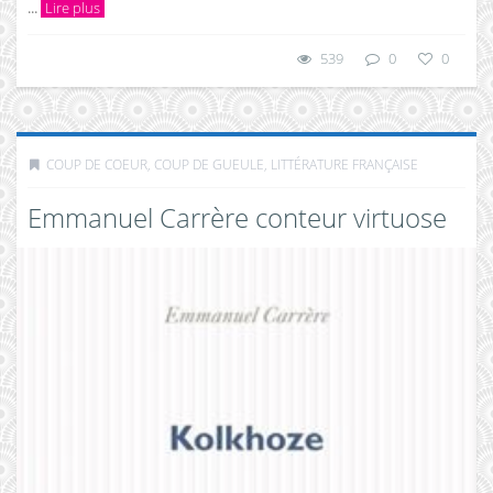
...
Lire plus
539
0
0
COUP DE COEUR, COUP DE GUEULE
,
LITTÉRATURE FRANÇAISE
Emmanuel Carrère conteur virtuose