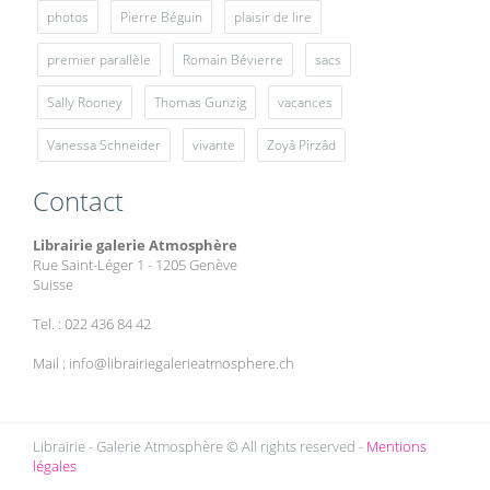
photos
Pierre Béguin
plaisir de lire
premier parallèle
Romain Bévierre
sacs
Sally Rooney
Thomas Gunzig
vacances
Vanessa Schneider
vivante
Zoyâ Pirzâd
Contact
Librairie galerie Atmosphère
Rue Saint-Léger 1 - 1205 Genève
Suisse
Tel. : 022 436 84 42
Mail : info@librairiegalerieatmosphere.ch
Librairie - Galerie Atmosphère © All rights reserved -
Mentions
légales