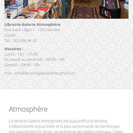
Librairie Galerie Atmosphère
Rue Saint-Léger 1 - 1205 Genève
Suisse
Tel. : 022 436 84 42
Horaires :
Lundi : 12h - 17h00
Du mardi au vendredi : 10h00 - 19h
Samedi : 10h30 - 18h
mail : info@librairiegalerieatmosphere.ch
Atmosphère
La librairie Galerie Atmosphère est aujourd’hui la librairie
indépendante la plus belle et la plus surprenante de Genève par
son assortiment en livres, sa carterie et ses objets originaux. Claire