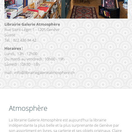
Librairie Galerie Atmosphère
Rue Saint-Léger 1 - 1205 Genève
Suisse
Tel. : 022 436 84 42
Horaires :
Lundi : 12h - 17h00
Du mardi au vendredi : 10h00 - 19h
Samedi : 10h30 - 18h
mail : info@librairiegalerieatmosphere.ch
Atmosphère
La librairie Galerie Atmosphère est aujourd’hui la librairie
indépendante la plus belle et la plus surprenante de Genève par
son assortiment en livres, sa carterie et ses objets originaux. Claire