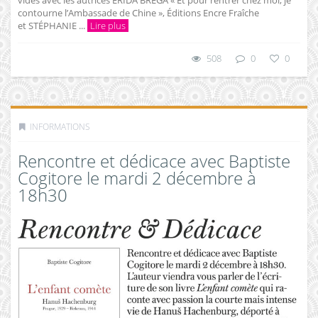
vides avec les autrices ERIDA BREGA « Et pour rentrer chez moi, je
contourne l’Ambassade de Chine », Éditions Encre Fraîche
et STÉPHANIE ...
Lire plus
508
0
0
INFORMATIONS
Rencontre et dédicace avec Baptiste
Cogitore le mardi 2 décembre à
18h30