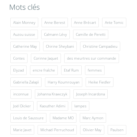
Mots clés
Alain Monney
Anne Berest
Anne Brécart
Ante Tomic
Auzou suisse
Calmann Lévy
Camille de Peretti
Catherine May
Chirine Sheybani
Christine Campadieu
Contes
Corinne Jaquet
des meurtres sur commande
Elyzad
encre fraîche
Etaf Rum
femmes
Gabriella Zalapì
Harry Koumrouyan
Heike Fiedler
inconnue
Johanna Krawczyk
Joseph Incardona
Joël Dicker
Kaouther Adimi
lampes
Louis de Saussure
Madame MO
Marc Aymon
Marie Javet
Michaël Perruchoud
Olivier May
Paulsen