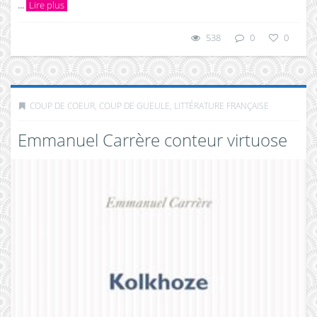
...
Lire plus
538
0
0
COUP DE COEUR, COUP DE GUEULE
,
LITTÉRATURE FRANÇAISE
Emmanuel Carrère conteur virtuose