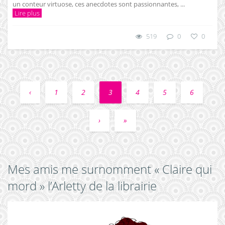
un conteur virtuose, ces anecdotes sont passionnantes, ...
Lire plus
519
0
0
‹
1
2
3
4
5
6
›
»
Mes amis me surnomment « Claire qui
mord » l’Arletty de la librairie