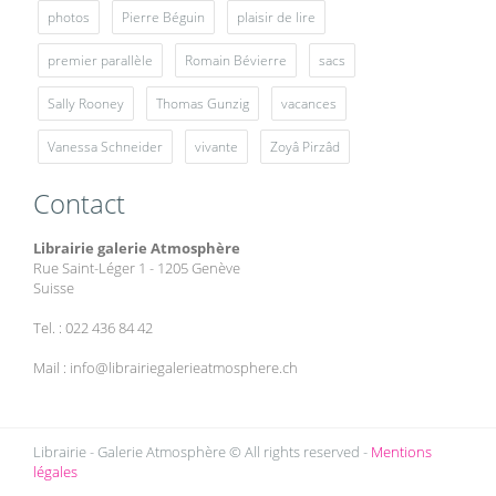
photos
Pierre Béguin
plaisir de lire
premier parallèle
Romain Bévierre
sacs
Sally Rooney
Thomas Gunzig
vacances
Vanessa Schneider
vivante
Zoyâ Pirzâd
Contact
Librairie galerie Atmosphère
Rue Saint-Léger 1 - 1205 Genève
Suisse
Tel. : 022 436 84 42
Mail : info@librairiegalerieatmosphere.ch
Librairie - Galerie Atmosphère © All rights reserved -
Mentions
légales