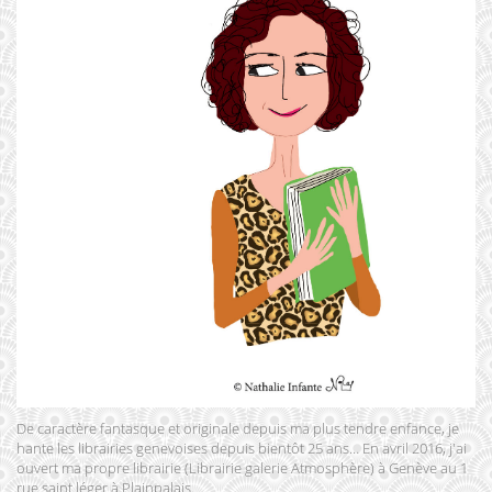
De caractère fantasque et originale depuis ma plus tendre enfance, je
hante les librairies genevoises depuis bientôt 25 ans… En avril 2016, j'ai
ouvert ma propre librairie (Librairie galerie Atmosphère) à Genève au 1
rue saint léger à Plainpalais.