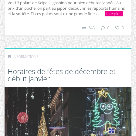
Voici 3 polars de Keigo Higashino pour bien débuter l’année. Au
prix d’un poche, on part au japon découvrir les rapports humains
et la société. Et ces polars sont d’une grande finesse ...
Lire plus
645
0
0
INFORMATIONS
Horaires de fêtes de décembre et
début janvier