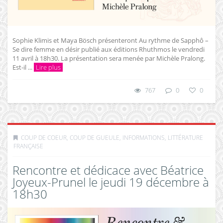
Sophie Klimis et Maya Bösch présenteront Au rythme de Sapphô –
Se dire femme en désir publié aux éditions Rhuthmos le vendredi
11 avril à 18h30. La présentation sera menée par Michèle Pralong.
Est-il ...
Lire plus
767
0
0
COUP DE COEUR, COUP DE GUEULE
,
INFORMATIONS
,
LITTÉRATURE
FRANÇAISE
Rencontre et dédicace avec Béatrice
Joyeux-Prunel le jeudi 19 décembre à
18h30