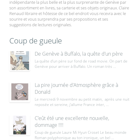
indépendante la plus belle et la plus surprenante de Genève par
son assortiment en livres, sa carterie et ses objets originaux. Claire
Renaud libraire et hôtesse de ce bel endroit vous recevra avec le
sourire et vous surprendra par ses propositions et ses
suggestions de lectures originales.
Coup de gueule
De Genève à Buffalo, la quête d’un père
La quête d’un père sur fond de road movie. On part de
Genève pour arriver à Buffalo. Un roman très ...
La pire journée d’Atmosphère grâce à
Donald
Le mercredi 9 novembre au petit matin, après une nuit
reposée et sereine, j’allume France inter, ...
C’eût été une excellente nouvelle,
dommage !!!!
Coup de gueule Laure Mi Hyun Croset Le beau monde
Roman polyphonique au ton ironique, un bel ...