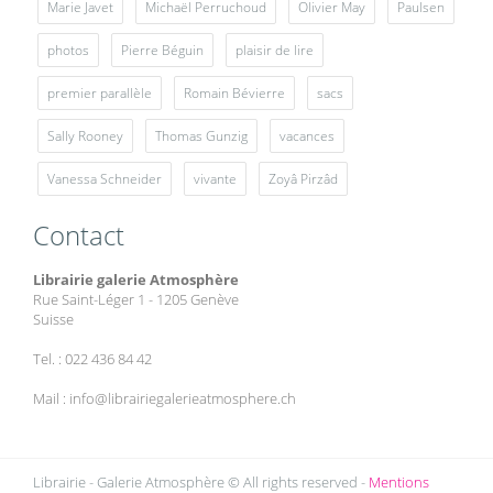
Marie Javet
Michaël Perruchoud
Olivier May
Paulsen
photos
Pierre Béguin
plaisir de lire
premier parallèle
Romain Bévierre
sacs
Sally Rooney
Thomas Gunzig
vacances
Vanessa Schneider
vivante
Zoyâ Pirzâd
Contact
Librairie galerie Atmosphère
Rue Saint-Léger 1 - 1205 Genève
Suisse
Tel. : 022 436 84 42
Mail : info@librairiegalerieatmosphere.ch
Librairie - Galerie Atmosphère © All rights reserved -
Mentions