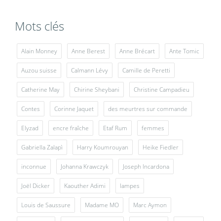
Mots clés
Alain Monney
Anne Berest
Anne Brécart
Ante Tomic
Auzou suisse
Calmann Lévy
Camille de Peretti
Catherine May
Chirine Sheybani
Christine Campadieu
Contes
Corinne Jaquet
des meurtres sur commande
Elyzad
encre fraîche
Etaf Rum
femmes
Gabriella Zalapì
Harry Koumrouyan
Heike Fiedler
inconnue
Johanna Krawczyk
Joseph Incardona
Joël Dicker
Kaouther Adimi
lampes
Louis de Saussure
Madame MO
Marc Aymon