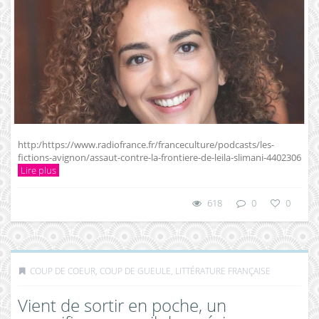
http:/https://www.radiofrance.fr/franceculture/podcasts/les-
fictions-avignon/assaut-contre-la-frontiere-de-leila-slimani-4402306
Lire plus
618
0
0
COUP DE COEUR, COUP DE GUEULE
,
LITTÉRATURE FRANÇAISE
Vient de sortir en poche, un