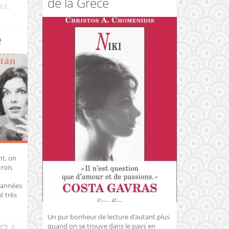
de la Grèce
ULE
,
e
nt, on
trois
 années
t très
Un pur bonheur de lecture d’autant plus
quand on se trouve dans le pays en
0