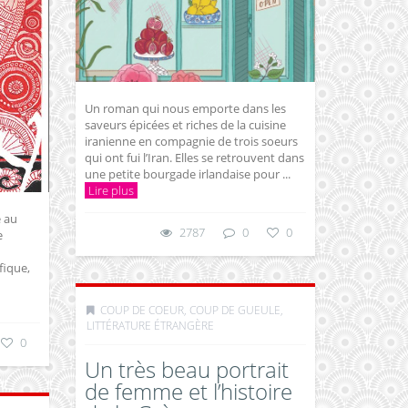
Un roman qui nous emporte dans les
saveurs épicées et riches de la cuisine
iranienne en compagnie de trois soeurs
qui ont fui l’Iran. Elles se retrouvent dans
une petite bourgade irlandaise pour ...
Lire plus
 au
2787
0
0
e
fique,
COUP DE COEUR, COUP DE GUEULE
,
LITTÉRATURE ÉTRANGÈRE
0
Un très beau portrait
de femme et l’histoire