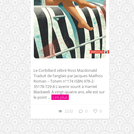
Le Corbillard zébré Ross Macdonald
Traduit de l’anglais par Jacques Mailhos
Roman – Totem n°174 ISBN 978-2-
35178-729-8 L’avenir sourit à Harriet
Blackwell. À vingt-quatre ans, elle est sur
le point ...
Lire plus
2232
0
0