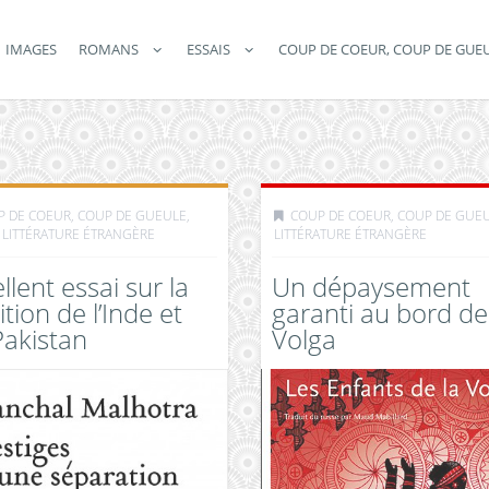
IMAGES
ROMANS
ESSAIS
COUP DE COEUR, COUP DE GUE
P DE COEUR, COUP DE GUEULE
,
COUP DE COEUR, COUP DE GUE
,
LITTÉRATURE ÉTRANGÈRE
LITTÉRATURE ÉTRANGÈRE
llent essai sur la
Un dépaysement
ition de l’Inde et
garanti au bord de
Pakistan
Volga