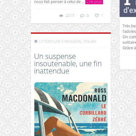
nous fait penser à celui de ...
Lire plus
2217
0
1
Très be
l’adole
On s’at
LITTÉRATURE ÉTRANGÈRE
,
POLARS
solitair
Grâce à 
Un suspense
insoutenable, une fin
inattendue