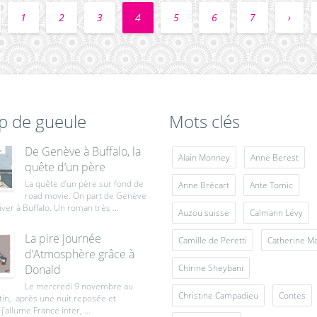
1
2
3
4
5
6
7
›
p de gueule
Mots clés
De Genève à Buffalo, la
Alain Monney
Anne Berest
quête d’un père
La quête d’un père sur fond de
Anne Brécart
Ante Tomic
road movie. On part de Genève
iver à Buffalo. Un roman très ...
Auzou suisse
Calmann Lévy
La pire journée
Camille de Peretti
Catherine M
d’Atmosphère grâce à
Donald
Chirine Sheybani
Le mercredi 9 novembre au
Christine Campadieu
Contes
tin, après une nuit reposée et
j’allume France inter, ...