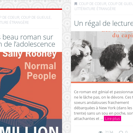
COUP DE COEUR, COUP DE GUE
LITTÉRATURE ÉTRANGÈRE
P DE COEUR, COUP DE GUEULE
,
Un régal de lectur
ATURE ÉTRANGÈRE
s beau roman sur
in de l’adolescence
Ce roman est génial et passionna
ne le lâche pas, on le dévore. Ces 
soeurs andalouses fraichement
débarquées à New York (dans les
trente) sans un sou en poche, son
attachantes et ...
Lire plus
2134
0