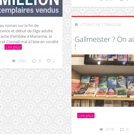
LITTÉRATURE ÉTRANGÈRE
au roman sur la fin de
scence et début de l’âge adulte.
tache d’emblée à Marianne, la
Gallmeister ? On a
e et Connell mal à l’aise en société
!
...
Lire plus
2561
0
2
Lire plus
2115
0