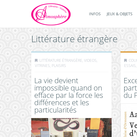
INFOS
JEUX & OBJETS
Littérature étrangère
LITTÉRATURE ÉTRANGÈRE
,
VIDEOS,
COU
VITRINES, PLAISIRS
ESSAIS
La vie devient
Exce
impossible quand on
part
efface par la force les
du 
différences et les
particularités