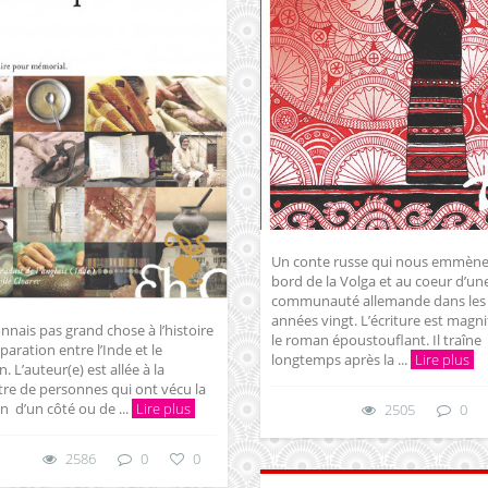
Un conte russe qui nous emmène
bord de la Volga et au coeur d’un
communauté allemande dans les
années vingt. L’écriture est magni
onnais pas grand chose à l’histoire
le roman époustouflant. Il traîne
éparation entre l’Inde et le
longtemps après la ...
Lire plus
. L’auteur(e) est allée à la
re de personnes qui ont vécu la
on d’un côté ou de ...
Lire plus
2505
0
2586
0
0