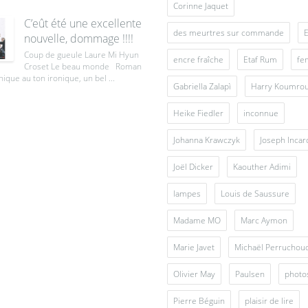
Corinne Jaquet
C’eût été une excellente
des meurtres sur commande
E
nouvelle, dommage !!!!
Coup de gueule Laure Mi Hyun
encre fraîche
Etaf Rum
fe
Croset Le beau monde Roman
ique au ton ironique, un bel ...
Gabriella Zalapì
Harry Koumro
Heike Fiedler
inconnue
Johanna Krawczyk
Joseph Inca
Joël Dicker
Kaouther Adimi
lampes
Louis de Saussure
Madame MO
Marc Aymon
Marie Javet
Michaël Perruchou
Olivier May
Paulsen
photo
Pierre Béguin
plaisir de lire