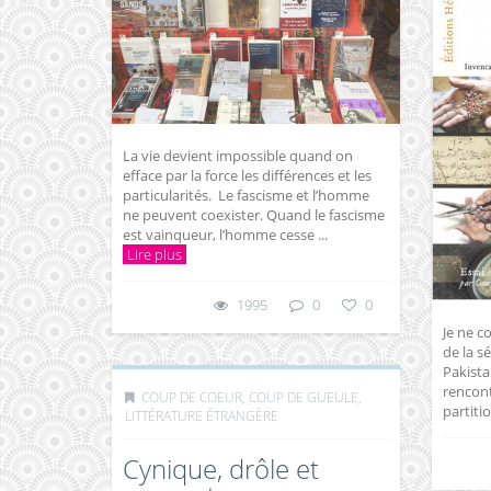
La vie devient impossible quand on
efface par la force les différences et les
particularités. Le fascisme et l’homme
ne peuvent coexister. Quand le fascisme
est vainqueur, l’homme cesse ...
Lire plus
1995
0
0
Je ne c
de la s
Pakistan
rencont
COUP DE COEUR, COUP DE GUEULE
,
partiti
LITTÉRATURE ÉTRANGÈRE
Cynique, drôle et