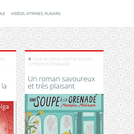
ULE
VIDÉOS, VITRINES, PLAISIRS
ULE
,
COUP DE COEUR, COUP DE GUEULE
,
LITTÉRATURE ÉTRANGÈRE
Un roman savoureux
 la
et très plaisant