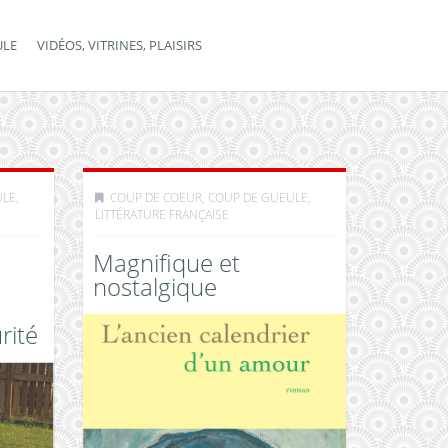
ULE
VIDÉOS, VITRINES, PLAISIRS
ULE
,
COUP DE COEUR, COUP DE GUEULE
,
LITTÉRATURE FRANÇAISE
Magnifique et
nostalgique
rité