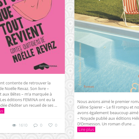
nt contente de retrouver la
e Noëlle Revaz. Son livre –
t aux Bêtes – m’a marquée à
 Les éditions FEMINA ont eu la
Nous avions aimé le premier rom
dée d’éditer un recueil de ses ...
Céline Spierer – Le fil rompu et n
us
avons également beaucoup aimé c
– Noyade publié aux éditions Hél
D’Ormesson. Un roman d’une ...
1610
0
0
Lire plus