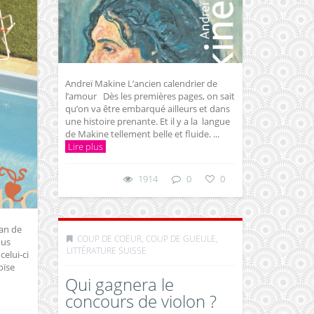
Andreï Makine L’ancien calendrier de
l’amour Dès les premières pages, on sait
qu’on va être embarqué ailleurs et dans
une histoire prenante. Et il y a la langue
de Makine tellement belle et fluide. ...
Lire plus
1914
0
0
an de
COUP DE COEUR, COUP DE GUEULE
,
ous
LITTÉRATURE SUISSE
elui-ci
oïse
Qui gagnera le
concours de violon ?