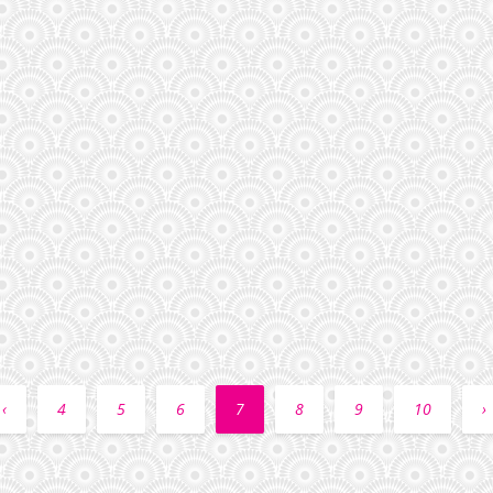
‹
4
5
6
7
8
9
10
›