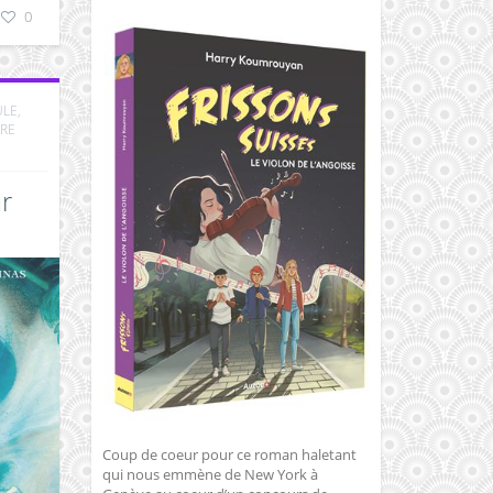
0
ULE
,
URE
r
Coup de coeur pour ce roman haletant
qui nous emmène de New York à