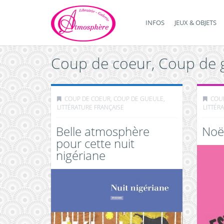
INFOS
JEUX & OBJETS
Coup de coeur, Coup de 
COUP DE COEUR, COUP DE GUEULE
,
COU
LITTÉRATURE FRANÇAISE
LITTÉR
Belle atmosphère
Noël
pour cette nuit
nigériane