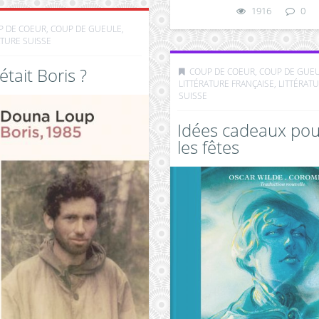
1916
0
P DE COEUR, COUP DE GUEULE
,
ATURE SUISSE
était Boris ?
COUP DE COEUR, COUP DE GUE
LITTÉRATURE FRANÇAISE
,
LITTÉRAT
SUISSE
Idées cadeaux pou
les fêtes