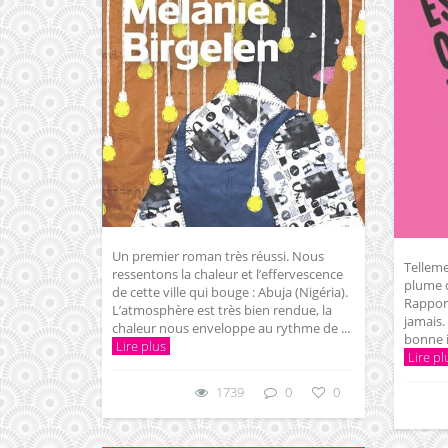
Un premier roman très réussi. Nous
Telleme
ressentons la chaleur et l’effervescence
plume d
de cette ville qui bouge : Abuja (Nigéria).
Rappor
L’atmosphère est très bien rendue, la
jamais.
chaleur nous enveloppe au rythme de ...
bonne i
Lire plus
Lire pl
1739
0
0