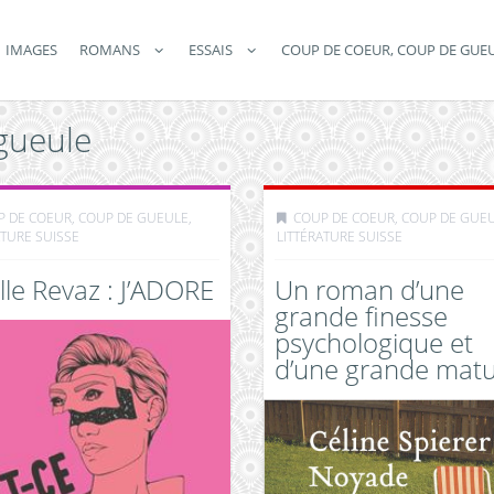
IMAGES
ROMANS
ESSAIS
COUP DE COEUR, COUP DE GUE
gueule
P DE COEUR, COUP DE GUEULE
,
COUP DE COEUR, COUP DE GUE
ATURE SUISSE
LITTÉRATURE SUISSE
le Revaz : J’ADORE
Un roman d’une
grande finesse
psychologique et
d’une grande matu