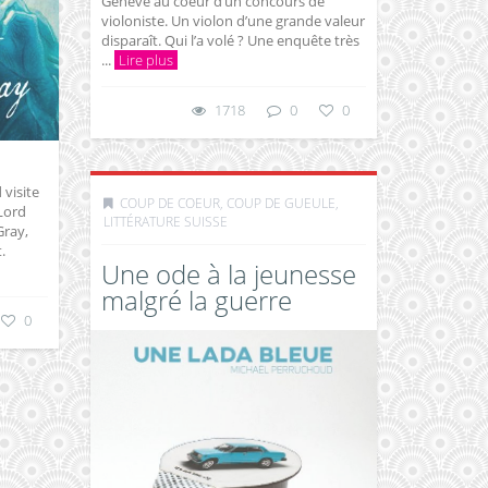
Genève au coeur d’un concours de
violoniste. Un violon d’une grande valeur
disparaît. Qui l’a volé ? Une enquête très
...
Lire plus
1718
0
0
 visite
COUP DE COEUR, COUP DE GUEULE
,
 Lord
LITTÉRATURE SUISSE
Gray,
.
Une ode à la jeunesse
malgré la guerre
0