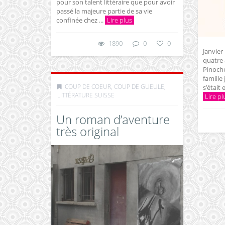
pour son talent littéraire que pour avoir
passé la majeure partie de sa vie
confinée chez ...
Lire plus
1890
0
0
Janvier
quatre 
Pinoche
famille
COUP DE COEUR, COUP DE GUEULE
,
s’était 
LITTÉRATURE SUISSE
Lire pl
Un roman d’aventure
très original