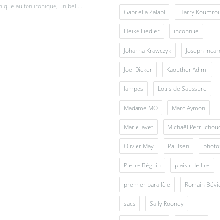
ique au ton ironique, un bel ...
Gabriella Zalapì
Harry Koumro
Heike Fiedler
inconnue
Johanna Krawczyk
Joseph Inca
Joël Dicker
Kaouther Adimi
lampes
Louis de Saussure
Madame MO
Marc Aymon
Marie Javet
Michaël Perruchou
Olivier May
Paulsen
photo
Pierre Béguin
plaisir de lire
premier parallèle
Romain Bévi
sacs
Sally Rooney