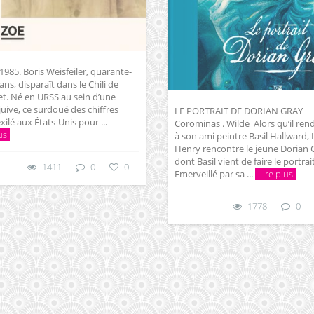
 1985. Boris Weisfeiler, quarante-
ans, disparaît dans le Chili de
t. Né en URSS au sein d’une
 juive, ce surdoué des chiffres
LE PORTRAIT DE DORIAN GRAY
exilé aux États-Unis pour ...
Corominas . Wilde Alors qu’il rend
us
à son ami peintre Basil Hallward,
Henry rencontre le jeune Dorian 
dont Basil vient de faire le portrait
1411
0
0
Emerveillé par sa ...
Lire plus
1778
0