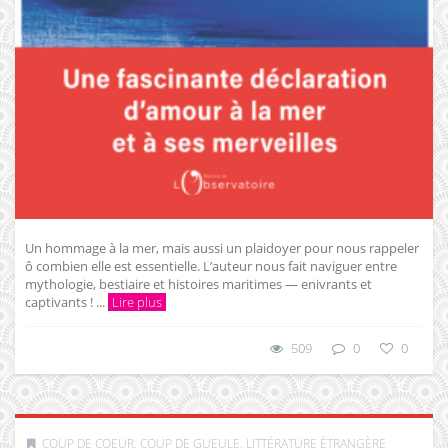
Un hommage à la mer, mais aussi un plaidoyer pour nous rappeler
ô combien elle est essentielle. L’auteur nous fait naviguer entre
mythologie, bestiaire et histoires maritimes — enivrants et
captivants ! ...
Lire plus
509
0
0
COUP DE COEUR, COUP DE GUEULE
,
LITTÉRATURE ÉTRANGÈRE