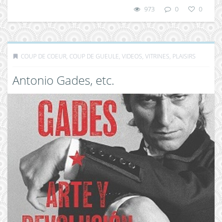
973
0
0
COUP DE COEUR, COUP DE GUEULE
,
VIDEOS, VITRINES, PLAISIRS
Antonio Gades, etc.