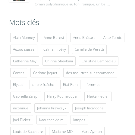
Roman polyphonique au ton ironique, un bel ...
Mots clés
Alain Monney
Anne Berest
Anne Brécart
Ante Tomic
Auzou suisse
Calmann Lévy
Camille de Peretti
Catherine May
Chirine Sheybani
Christine Campadieu
Contes
Corinne Jaquet
des meurtres sur commande
Elyzad
encre fraîche
Etaf Rum
femmes
Gabriella Zalapì
Harry Koumrouyan
Heike Fiedler
inconnue
Johanna Krawczyk
Joseph Incardona
Joël Dicker
Kaouther Adimi
lampes
Louis de Saussure
Madame MO
Marc Aymon