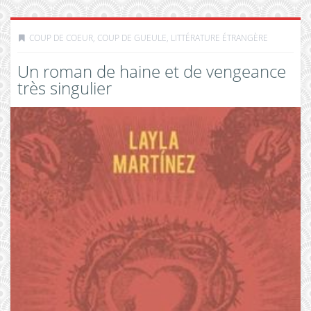
COUP DE COEUR, COUP DE GUEULE
,
LITTÉRATURE ÉTRANGÈRE
Un roman de haine et de vengeance
très singulier