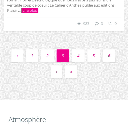
roman, noir et psychologique que nous n’avons pas lâché, un
véritable coup de coeur : Le Cahier d’Anthéa publié aux éditions
Plaisir ...
Lire plus
983
0
0
‹
1
2
3
4
5
6
›
»
Atmosphère