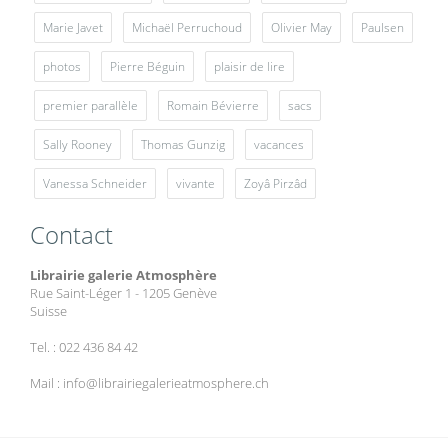
Marie Javet
Michaël Perruchoud
Olivier May
Paulsen
photos
Pierre Béguin
plaisir de lire
premier parallèle
Romain Bévierre
sacs
Sally Rooney
Thomas Gunzig
vacances
Vanessa Schneider
vivante
Zoyâ Pirzâd
Contact
Librairie galerie Atmosphère
Rue Saint-Léger 1 - 1205 Genève
Suisse
Tel. : 022 436 84 42
Mail : info@librairiegalerieatmosphere.ch