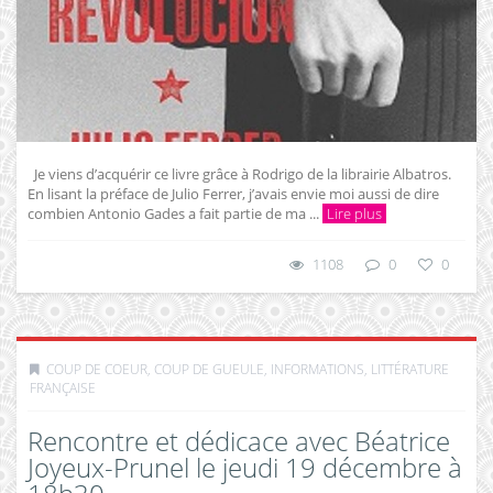
Je viens d’acquérir ce livre grâce à Rodrigo de la librairie Albatros.
En lisant la préface de Julio Ferrer, j’avais envie moi aussi de dire
combien Antonio Gades a fait partie de ma ...
Lire plus
1108
0
0
COUP DE COEUR, COUP DE GUEULE
,
INFORMATIONS
,
LITTÉRATURE
FRANÇAISE
Rencontre et dédicace avec Béatrice
Joyeux-Prunel le jeudi 19 décembre à